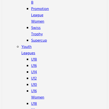
B
Promotion
League
Women
Swiss
Trophy
Supercup
Youth
Leagues
U18
U16
U14
U12
U10
U16
Women
U18