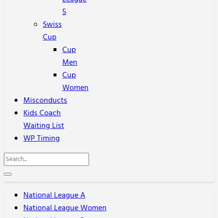
5
Swiss
Cup
Cup
Men
Cup
Women
Misconducts
Kids Coach
Waiting List
WP Timing
National League A
National League Women