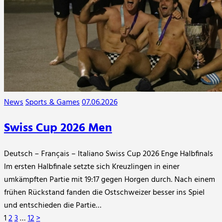
News
Sports & Games
07.06.2026
Swiss Cup 2026 Men
Deutsch – Français – Italiano Swiss Cup 2026 Enge Halbfinals
Im ersten Halbfinale setzte sich Kreuzlingen in einer
umkämpften Partie mit 19:17 gegen Horgen durch. Nach einem
frühen Rückstand fanden die Ostschweizer besser ins Spiel
und entschieden die Partie…
Seitennummerierung
Page
Page
Page
Page
1
2
3
…
12
>