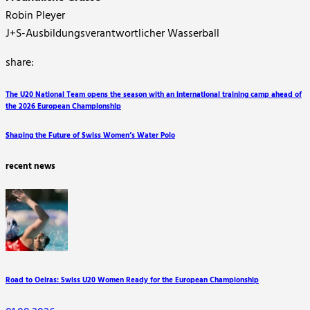
Robin Pleyer
J+S-Ausbildungsverantwortlicher Wasserball
share:
Beitragsnavigation
Previous
The U20 National Team opens the season with an international training camp ahead of
the 2026 European Championship
Post
Next
Shaping the Future of Swiss Women’s Water Polo
Post
recent news
Road to Oeiras: Swiss U20 Women Ready for the European Championship