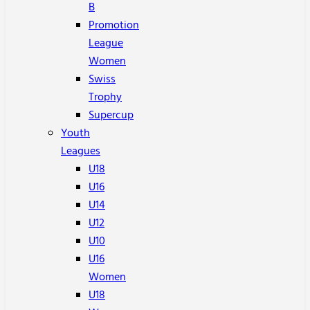
B
Promotion
League
Women
Swiss
Trophy
Supercup
Youth
Leagues
U18
U16
U14
U12
U10
U16
Women
U18