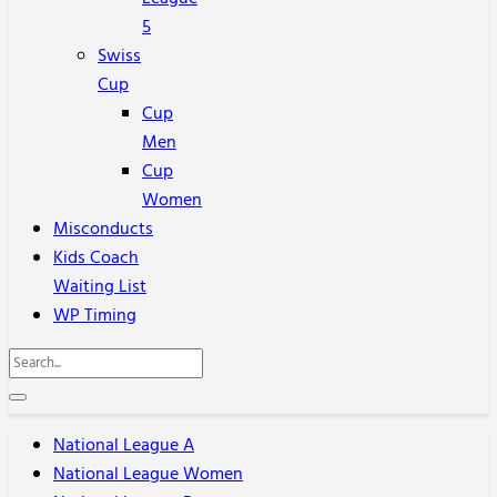
5
Swiss
Cup
Cup
Men
Cup
Women
Misconducts
Kids Coach
Waiting List
WP Timing
National League A
National League Women